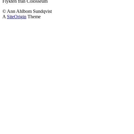
Flykten från Colosseum
© Ann Ahlbom Sundqvist
A
SiteOrigin
Theme