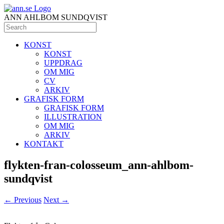
ANN AHLBOM SUNDQVIST
KONST
KONST
UPPDRAG
OM MIG
CV
ARKIV
GRAFISK FORM
GRAFISK FORM
ILLUSTRATION
OM MIG
ARKIV
KONTAKT
flykten-fran-colosseum_ann-ahlbom-
sundqvist
← Previous
Next →