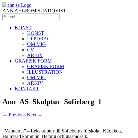
ANN AHLBOM SUNDQVIST
KONST
KONST
UPPDRAG
OM MIG
CV
ARKIV
GRAFISK FORM
GRAFISK FORM
ILLUSTRATION
OM MIG
ARKIV
KONTAKT
Ann_AS_Skulptur_Sofieberg_1
← Previous
Next →
”Vännerna” – Lekskulptur till Sofiebergs förskola i Kärleken,
Halmtsad kommun. Betong och glasmosaik.