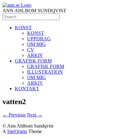
ANN AHLBOM SUNDQVIST
KONST
KONST
UPPDRAG
OM MIG
CV
ARKIV
GRAFISK FORM
GRAFISK FORM
ILLUSTRATION
OM MIG
ARKIV
KONTAKT
vatten2
← Previous
Next →
© Ann Ahlbom Sundqvist
A
SiteOrigin
Theme