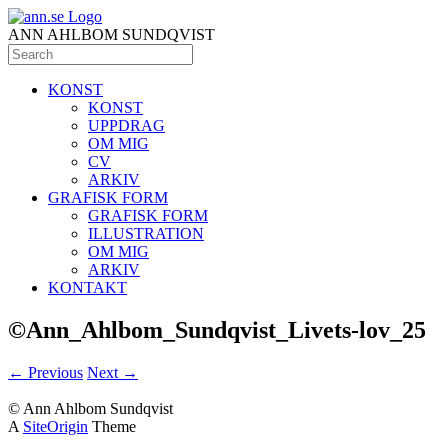
ANN AHLBOM SUNDQVIST
KONST
KONST
UPPDRAG
OM MIG
CV
ARKIV
GRAFISK FORM
GRAFISK FORM
ILLUSTRATION
OM MIG
ARKIV
KONTAKT
©Ann_Ahlbom_Sundqvist_Livets-lov_25
← Previous
Next →
© Ann Ahlbom Sundqvist
A
SiteOrigin
Theme